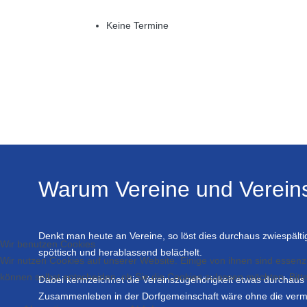
Keine Termine
Warum Vereine und Verein
Denkt man heute an Vereine, so löst dies durchaus zwiespält
Wir benutzen Cookies
spöttisch und herablassend belächelt.
Wir nutzen Cookies auf unserer Website. Einige von ihnen sind essenzi
können selbst entscheiden, ob Sie die Cookies zulassen möchten. Bitte
Dabei kennzeichnet die Vereinszugehörigkeit etwas durchaus 
Zusammenleben in der Dorfgemeinschaft wäre ohne die vermi