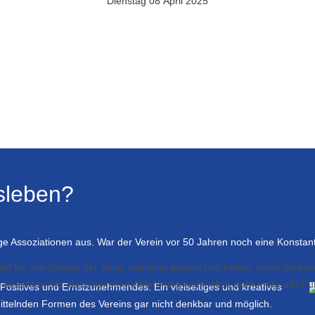
Dienstag 08 April 2025
sleben?
ige Assoziationen aus. War der Verein vor 50 Jahren noch eine Konstan
ell für den Betrieb der Seite, während andere uns helfen, diese Websi
 beachten Sie, dass bei einer Ablehnung womöglich nicht mehr alle Fun
Positives und Ernstzunehmendes. Ein vielseitiges und kreatives
ttelnden Formen des Vereins gar nicht denkbar und möglich.