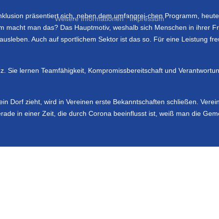
 Inklusion präsentiert sich, neben dem umfangrei-chen Programm, heute
Weitere Informationen
|
Impressum
 macht man das? Das Hauptmotiv, weshalb sich Menschen in ihrer Frei
leben. Auch auf sportlichem Sektor ist das so. Für eine Leistung fr
z. Sie lernen Teamfähigkeit, Kompromissbereitschaft und Verantwortu
ein Dorf zieht, wird in Vereinen erste Bekanntschaften schließen. Verei
erade in einer Zeit, die durch Corona beeinflusst ist, weiß man die Ge