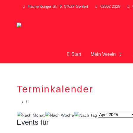
Hachenburger Str. 5, 57627 Gehlert
02662 2329
Start
Mein Verein
Terminkalender
Events für