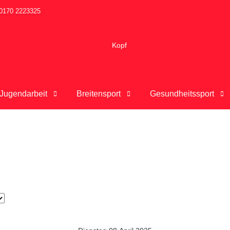
0170 2223325
Jugendarbeit
Breitensport
Gesundheitssport