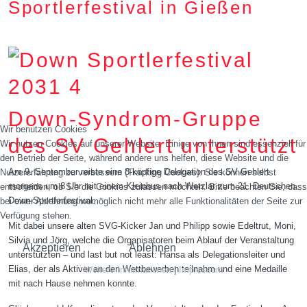
Sportlerfestival in Gießen
Down-Syndrom-Gruppe
Wir benutzen Cookies
des SV Gehlert unterstützt
Wir nutzen Cookies auf unserer Website. Einige von ihnen sind essenziell für
den Betrieb der Seite, während andere uns helfen, diese Website und die
Am 9. September reiste eine 8-köpfige Delegation des SV Gehlert
Nutzererfahrung zu verbessern (Tracking Cookies). Sie können selbst
morgens um 8 Uhr mit einem Kleinbus nach Wetzlar zum 21. Deutschen
entscheiden, ob Sie die Cookies zulassen möchten. Bitte beachten Sie, dass
Down-Sportlerfestival.
bei einer Ablehnung womöglich nicht mehr alle Funktionalitäten der Seite zur
Verfügung stehen.
Mit dabei unsere alten SVG-Kicker Jan und Philipp sowie Edeltrut, Moni,
Silvia und Jörg, welche die Organisatoren beim Ablauf der Veranstaltung
Akzeptieren
Ablehnen
unterstützten – und last but not least: Hansa als Delegationsleiter und
Elias, der als Aktiver an den Wettbewerben teilnahm und eine Medaille
Weitere Informationen
|
Impressum
mit nach Hause nehmen konnte.