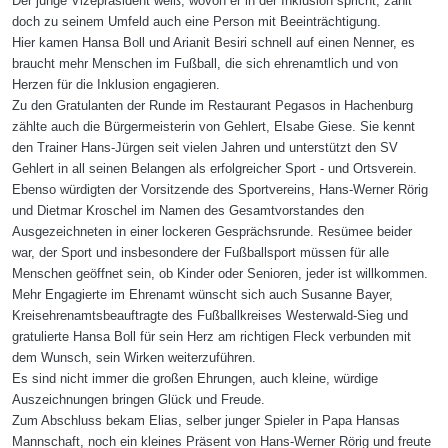
Der junge Vizepräsident weiß, wovon er in der Inklusion spricht, zählt
doch zu seinem Umfeld auch eine Person mit Beeinträchtigung.
Hier kamen Hansa Boll und Arianit Besiri schnell auf einen Nenner, es
braucht mehr Menschen im Fußball, die sich ehrenamtlich und von
Herzen für die Inklusion engagieren.
Zu den Gratulanten der Runde im Restaurant Pegasos in Hachenburg
zählte auch die Bürgermeisterin von Gehlert, Elsabe Giese. Sie kennt
den Trainer Hans-Jürgen seit vielen Jahren und unterstützt den SV
Gehlert in all seinen Belangen als erfolgreicher Sport - und Ortsverein.
Ebenso würdigten der Vorsitzende des Sportvereins, Hans-Werner Rörig
und Dietmar Kroschel im Namen des Gesamtvorstandes den
Ausgezeichneten in einer lockeren Gesprächsrunde. Resümee beider
war, der Sport und insbesondere der Fußballsport müssen für alle
Menschen geöffnet sein, ob Kinder oder Senioren, jeder ist willkommen.
Mehr Engagierte im Ehrenamt wünscht sich auch Susanne Bayer,
Kreisehrenamtsbeauftragte des Fußballkreises Westerwald-Sieg und
gratulierte Hansa Boll für sein Herz am richtigen Fleck verbunden mit
dem Wunsch, sein Wirken weiterzuführen.
Es sind nicht immer die großen Ehrungen, auch kleine, würdige
Auszeichnungen bringen Glück und Freude.
Zum Abschluss bekam Elias, selber junger Spieler in Papa Hansas
Mannschaft, noch ein kleines Präsent von Hans-Werner Rörig und freute