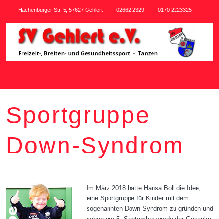
Hachenburger Str. 5, 57627 Gehlert
02662 2329
0170 2223325
Mobile Menu Toggle
Sportgruppe
Down-Syndrom
Im März 2018 hatte Hansa Boll die Idee,
eine Sportgruppe für Kinder mit dem
sogenannten Down-Syndrom zu gründen und
schon am 5. September wurde der Gedanke