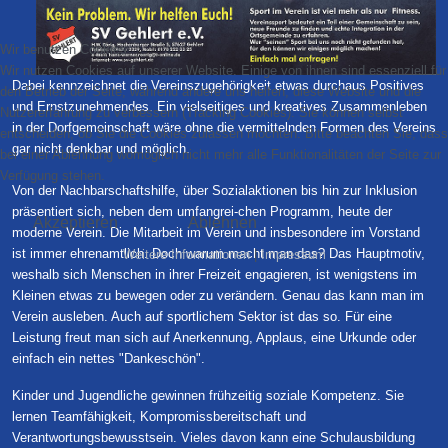
Wir benutzen Cookies
Wir nutzen Cookies auf unserer Website. Einige von ihnen sind essenziell für
Dabei kennzeichnet die Vereinszugehörigkeit etwas durchaus Positives
den Betrieb der Seite, während andere uns helfen, diese Website und die
und Ernstzunehmendes. Ein vielseitiges und kreatives Zusammenleben
Nutzererfahrung zu verbessern (Tracking Cookies). Sie können selbst
in der Dorfgemeinschaft wäre ohne die vermittelnden Formen des Vereins
entscheiden, ob Sie die Cookies zulassen möchten. Bitte beachten Sie, dass
gar nicht denkbar und möglich.
bei einer Ablehnung womöglich nicht mehr alle Funktionalitäten der Seite zur
Verfügung stehen.
Von der Nachbarschaftshilfe, über Sozialaktionen bis hin zur Inklusion
präsentiert sich, neben dem umfangrei-chen Programm, heute der
Akzeptieren
Ablehnen
moderne Verein. Die Mitarbeit im Verein und insbesondere im Vorstand
ist immer ehrenamtlich. Doch warum macht man das? Das Hauptmotiv,
Weitere Informationen
|
Impressum
weshalb sich Menschen in ihrer Freizeit engagieren, ist wenigstens im
Kleinen etwas zu bewegen oder zu verändern. Genau das kann man im
Verein ausleben. Auch auf sportlichem Sektor ist das so. Für eine
Leistung freut man sich auf Anerkennung, Applaus, eine Urkunde oder
einfach ein nettes "Dankeschön".
Kinder und Jugendliche gewinnen frühzeitig soziale Kompetenz. Sie
lernen Teamfähigkeit, Kompromissbereitschaft und
Verantwortungsbewusstsein. Vieles davon kann eine Schulausbildung