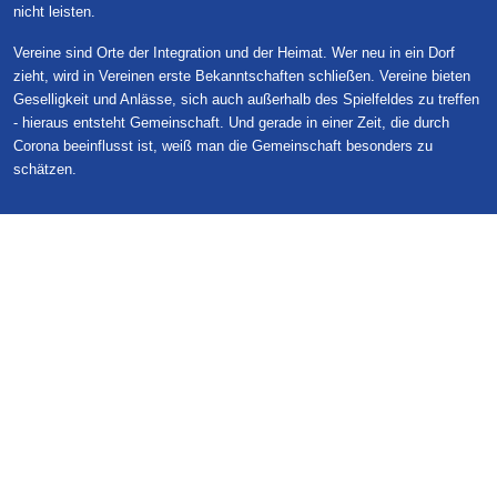
nicht leisten.
Vereine sind Orte der Integration und der Heimat. Wer neu in ein Dorf
zieht, wird in Vereinen erste Bekanntschaften schließen. Vereine bieten
Geselligkeit und Anlässe, sich auch außerhalb des Spielfeldes zu treffen
- hieraus entsteht Gemeinschaft. Und gerade in einer Zeit, die durch
Corona beeinflusst ist, weiß man die Gemeinschaft besonders zu
schätzen.