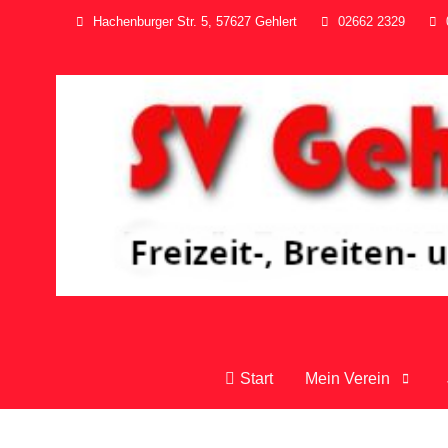
Hachenburger Str. 5, 57627 Gehlert
02662 2329
Start
Mein Verein