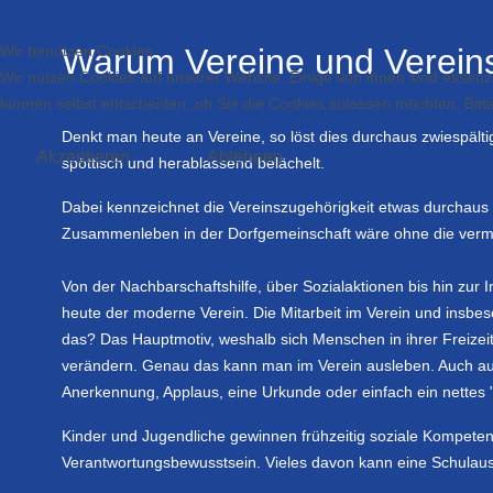
Wir benutzen Cookies
Warum Vereine und Verein
Wir nutzen Cookies auf unserer Website. Einige von ihnen sind essenzi
können selbst entscheiden, ob Sie die Cookies zulassen möchten. Bitte
Denkt man heute an Vereine, so löst dies durchaus zwiespält
Akzeptieren
Ablehnen
spöttisch und herablassend belächelt.
Dabei kennzeichnet die Vereinszugehörigkeit etwas durchaus 
Zusammenleben in der Dorfgemeinschaft wäre ohne die vermi
Von der Nachbarschaftshilfe, über Sozialaktionen bis hin zur
heute der moderne Verein. Die Mitarbeit im Verein und insb
das? Das Hauptmotiv, weshalb sich Menschen in ihrer Freizei
verändern. Genau das kann man im Verein ausleben. Auch auf s
Anerkennung, Applaus, eine Urkunde oder einfach ein nettes
Kinder und Jugendliche gewinnen frühzeitig soziale Kompeten
Verantwortungsbewusstsein. Vieles davon kann eine Schulausb