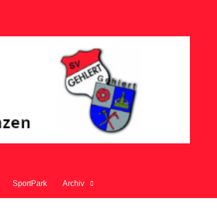
SportPark
Archiv