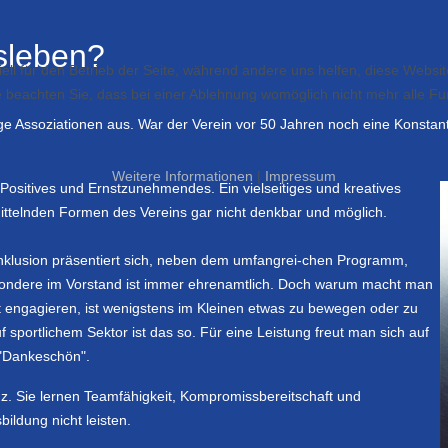
sleben?
ell für den Betrieb der Seite, während andere uns helfen, diese Websi
 beachten Sie, dass bei einer Ablehnung womöglich nicht mehr alle Fun
ige Assoziationen aus. War der Verein vor 50 Jahren noch eine Konstan
Weitere Informationen
|
Impressum
Positives und Ernstzunehmendes. Ein vielseitiges und kreatives
ttelnden Formen des Vereins gar nicht denkbar und möglich.
 Inklusion präsentiert sich, neben dem umfangrei-chen Programm,
esondere im Vorstand ist immer ehrenamtlich. Doch warum macht man
t engagieren, ist wenigstens im Kleinen etwas zu bewegen oder zu
portlichem Sektor ist das so. Für eine Leistung freut man sich auf
 "Dankeschön".
z. Sie lernen Teamfähigkeit, Kompromissbereitschaft und
ildung nicht leisten.